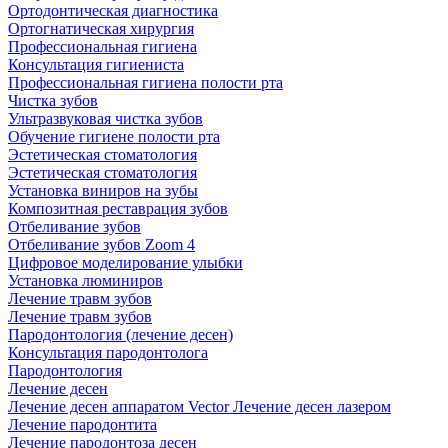
Ортодонтическая диагностика
Ортогнатическая хирургия
Профессиональная гигиена
Консультация гигиениста
Профессиональная гигиена полости рта
Чистка зубов
Ультразвуковая чистка зубов
Обучение гигиене полости рта
Эстетическая стоматология
Эстетическая стоматология
Установка виниров на зубы
Композитная реставрация зубов
Отбеливание зубов
Отбеливание зубов Zoom 4
Цифровое моделирование улыбки
Установка люминиров
Лечение травм зубов
Лечение травм зубов
Пародонтология (лечение десен)
Консультация пародонтолога
Пародонтология
Лечение десен
Лечение десен аппаратом Vector
Лечение десен лазером
Лечение пародонтита
Лечение пародонтоза десен