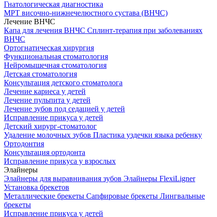
Гнатологическая диагностика
МРТ височно-нижнечелюстного сустава (ВНЧС)
Лечение ВНЧС
Капа для лечения ВНЧС
Сплинт-терапия при заболеваниях
ВНЧС
Ортогнатическая хирургия
Функциональная стоматология
Нейромышечная стоматология
Детская стоматология
Консультация детского стоматолога
Лечение кариеса у детей
Лечение пульпита у детей
Лечение зубов под седацией у детей
Исправление прикуса у детей
Детский хирург-стоматолог
Удаление молочных зубов
Пластика уздечки языка ребенку
Ортодонтия
Консультация ортодонта
Исправление прикуса у взрослых
Элайнеры
Элайнеры для выравнивания зубов
Элайнеры FlexiLigner
Установка брекетов
Металлические брекеты
Сапфировые брекеты
Лингвальные
брекеты
Исправление прикуса у детей