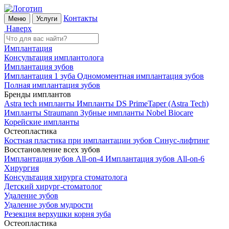
Контакты
Меню
Услуги
Наверх
Имплантация
Консультация имплантолога
Имплантация зубов
Имплантация 1 зуба
Одномоментная имплантация зубов
Полная имплантация зубов
Бренды имплантов
Astra tech импланты
Импланты DS PrimeTaper (Astra Tech)
Импланты Straumann
Зубные импланты Nobel Biocare
Корейские импланты
Остеопластика
Костная пластика при имплантации зубов
Синус-лифтинг
Восстановление всех зубов
Имплантация зубов All-on-4
Имплантация зубов All-on-6
Хирургия
Консультация хирурга стоматолога
Детский хирург-стоматолог
Удаление зубов
Удаление зубов мудрости
Резекция верхушки корня зуба
Остеопластика