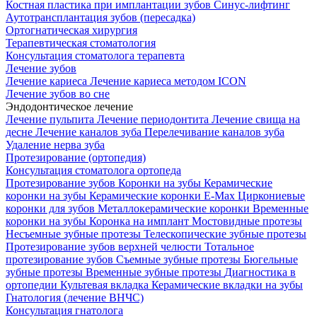
Костная пластика при имплантации зубов
Синус-лифтинг
Аутотрансплантация зубов (пересадка)
Ортогнатическая хирургия
Терапевтическая стоматология
Консультация стоматолога терапевта
Лечение зубов
Лечение кариеса
Лечение кариеса методом ICON
Лечение зубов во сне
Эндодонтическое лечение
Лечение пульпита
Лечение периодонтита
Лечение свища на
десне
Лечение каналов зуба
Перелечивание каналов зуба
Удаление нерва зуба
Протезирование (ортопедия)
Консультация стоматолога ортопеда
Протезирование зубов
Коронки на зубы
Керамические
коронки на зубы
Керамические коронки E-Max
Циркониевые
коронки для зубов
Металлокерамические коронки
Временные
коронки на зубы
Коронка на имплант
Мостовидные протезы
Несъемные зубные протезы
Телескопические зубные протезы
Протезирование зубов верхней челюсти
Тотальное
протезирование зубов
Съемные зубные протезы
Бюгельные
зубные протезы
Временные зубные протезы
Диагностика в
ортопедии
Культевая вкладка
Керамические вкладки на зубы
Гнатология (лечение ВНЧС)
Консультация гнатолога