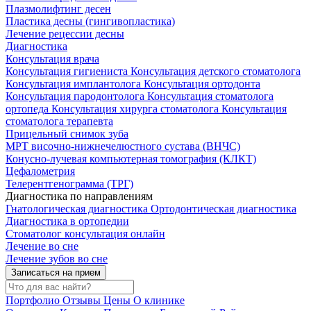
Плазмолифтинг десен
Пластика десны (гингивопластика)
Лечение рецессии десны
Диагностика
Консультация врача
Консультация гигиениста
Консультация детского стоматолога
Консультация имплантолога
Консультация ортодонта
Консультация пародонтолога
Консультация стоматолога
ортопеда
Консультация хирурга стоматолога
Консультация
стоматолога терапевта
Прицельный снимок зуба
МРТ височно-нижнечелюстного сустава (ВНЧС)
Конусно-лучевая компьютерная томография (КЛКТ)
Цефалометрия
Телерентгенограмма (ТРГ)
Диагностика по направлениям
Гнатологическая диагностика
Ортодонтическая диагностика
Диагностика в ортопедии
Стоматолог консультация онлайн
Лечение во сне
Лечение зубов во сне
Записаться на прием
Портфолио
Отзывы
Цены
О клинике