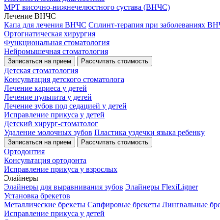
МРТ височно-нижнечелюстного сустава (ВНЧС)
Лечение ВНЧС
Капа для лечения ВНЧС
Сплинт-терапия при заболеваниях В
Ортогнатическая хирургия
Функциональная стоматология
Нейромышечная стоматология
Записаться на прием
Рассчитать стоимость
Детская стоматология
Консультация детского стоматолога
Лечение кариеса у детей
Лечение пульпита у детей
Лечение зубов под седацией у детей
Исправление прикуса у детей
Детский хирург-стоматолог
Удаление молочных зубов
Пластика уздечки языка ребенку
Записаться на прием
Рассчитать стоимость
Ортодонтия
Консультация ортодонта
Исправление прикуса у взрослых
Элайнеры
Элайнеры для выравнивания зубов
Элайнеры FlexiLigner
Установка брекетов
Металлические брекеты
Сапфировые брекеты
Лингвальные бр
Исправление прикуса у детей