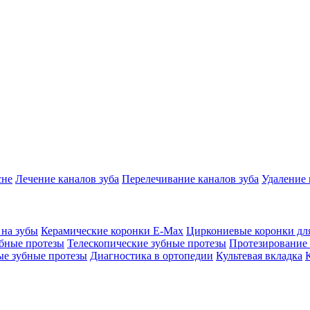
сне
Лечение каналов зуба
Перелечивание каналов зуба
Удаление 
 на зубы
Керамические коронки E-Max
Циркониевые коронки для
бные протезы
Телескопические зубные протезы
Протезирование 
е зубные протезы
Диагностика в ортопедии
Культевая вкладка