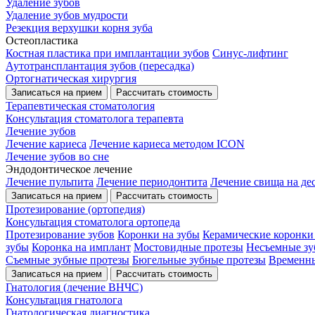
Удаление зубов
Удаление зубов мудрости
Резекция верхушки корня зуба
Остеопластика
Костная пластика при имплантации зубов
Синус-лифтинг
Аутотрансплантация зубов (пересадка)
Ортогнатическая хирургия
Записаться на прием
Рассчитать стоимость
Терапевтическая стоматология
Консультация стоматолога терапевта
Лечение зубов
Лечение кариеса
Лечение кариеса методом ICON
Лечение зубов во сне
Эндодонтическое лечение
Лечение пульпита
Лечение периодонтита
Лечение свища на де
Записаться на прием
Рассчитать стоимость
Протезирование (ортопедия)
Консультация стоматолога ортопеда
Протезирование зубов
Коронки на зубы
Керамические коронки
зубы
Коронка на имплант
Мостовидные протезы
Несъемные зу
Съемные зубные протезы
Бюгельные зубные протезы
Временны
Записаться на прием
Рассчитать стоимость
Гнатология (лечение ВНЧС)
Консультация гнатолога
Гнатологическая диагностика