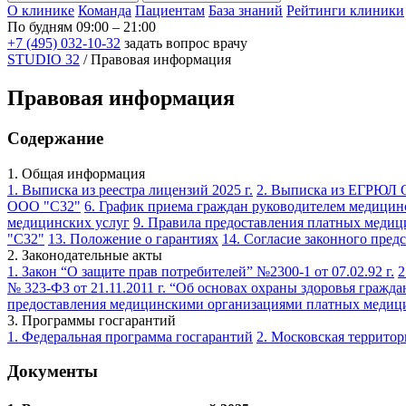
О клинике
Команда
Пациентам
База знаний
Рейтинги клиники
По будням 09:00 – 21:00
+7 (495) 032-10-32
задать вопрос врачу
STUDIO 32
/
Правовая информация
Правовая информация
Содержание
1. Общая информация
1. Выписка из реестра лицензий 2025 г.
2. Выписка из ЕГРЮЛ
ООО "С32"
6. График приема граждан руководителем медицин
медицинских услуг
9. Правила предоставления платных медиц
"С32"
13. Положение о гарантиях
14. Согласие законного предс
2. Законодательные акты
1. Закон “О защите прав потребителей” №2300-1 от 07.02.92 г.
2
№ 323-ФЗ от 21.11.2011 г. “Об основах охраны здоровья гражд
предоставления медицинскими организациями платных медиц
3. Программы госгарантий
1. Федеральная программа госгарантий
2. Московская террито
Документы