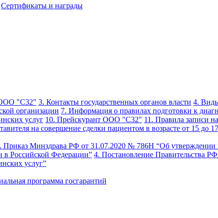
Сертификаты и награды
 ООО "С32"
3. Контакты государственных органов власти
4. Вид
ской организации
7. Информация о правилах подготовки к диаг
инских услуг
10. Прейскурант ООО "С32"
11. Правила записи 
тавителя на совершение сделки пациентом в возрасте от 15 до 17
. Приказ Минздрава РФ от 31.07.2020 № 786Н “Об утверждении
ан в Российской Федерации”
4. Постановление Правительства РФ
инских услуг”
риальная программа госгарантий