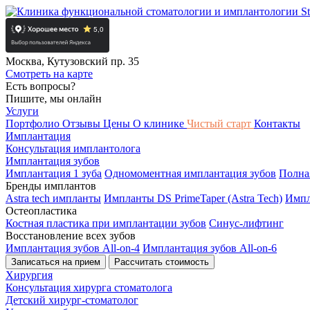
Москва, Кутузовский пр. 35
Смотреть на карте
Есть вопросы?
Пишите, мы онлайн
Услуги
Портфолио
Отзывы
Цены
О клинике
Чистый старт
Контакты
Имплантация
Консультация имплантолога
Имплантация зубов
Имплантация 1 зуба
Одномоментная имплантация зубов
Полна
Бренды имплантов
Astra tech импланты
Импланты DS PrimeTaper (Astra Tech)
Импл
Остеопластика
Костная пластика при имплантации зубов
Синус-лифтинг
Восстановление всех зубов
Имплантация зубов All-on-4
Имплантация зубов All-on-6
Записаться на прием
Рассчитать стоимость
Хирургия
Консультация хирурга стоматолога
Детский хирург-стоматолог