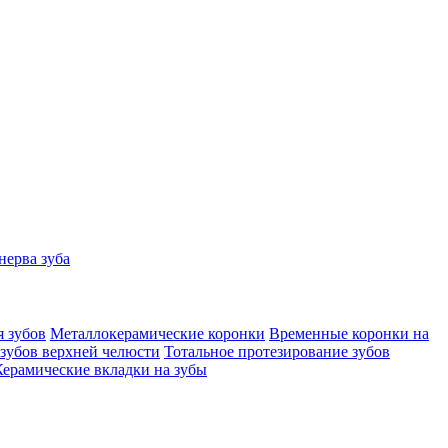
нерва зуба
 зубов
Металлокерамические коронки
Временные коронки на
зубов верхней челюсти
Тотальное протезирование зубов
Керамические вкладки на зубы