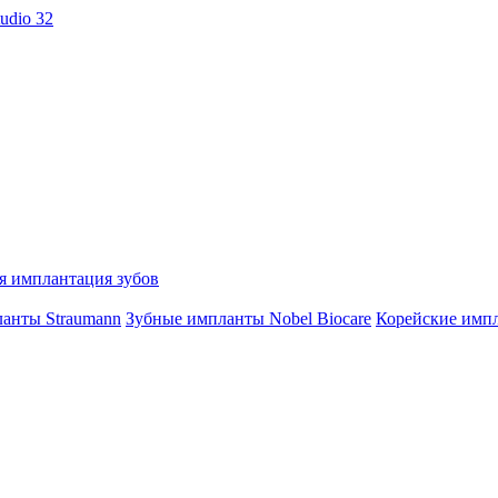
я имплантация зубов
анты Straumann
Зубные импланты Nobel Biocare
Корейские имп