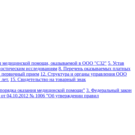
ы медицинской помощи, оказываемой в ООО "С32"
5. Устав
ностическим исследованиям
8. Перечень оказываемых платных
на первичный прием
12. Структура и органы управления ООО
 лет.
15. Свидетельство на товарный знак
 порядка оказания медицинской помощи”
3. Федеральный закон
 от 04.10.2012 № 1006 ”Об утверждении правил