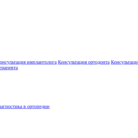
онсультация имплантолога
Консультация ортодонта
Консультаци
ерапевта
агностика в ортопедии