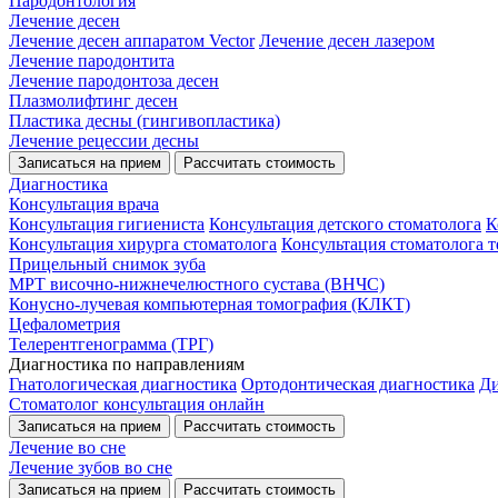
Пародонтология
Лечение десен
Лечение десен аппаратом Vector
Лечение десен лазером
Лечение пародонтита
Лечение пародонтоза десен
Плазмолифтинг десен
Пластика десны (гингивопластика)
Лечение рецессии десны
Записаться на прием
Рассчитать стоимость
Диагностика
Консультация врача
Консультация гигиениста
Консультация детского стоматолога
К
Консультация хирурга стоматолога
Консультация стоматолога т
Прицельный снимок зуба
МРТ височно-нижнечелюстного сустава (ВНЧС)
Конусно-лучевая компьютерная томография (КЛКТ)
Цефалометрия
Телерентгенограмма (ТРГ)
Диагностика по направлениям
Гнатологическая диагностика
Ортодонтическая диагностика
Ди
Стоматолог консультация онлайн
Записаться на прием
Рассчитать стоимость
Лечение во сне
Лечение зубов во сне
Записаться на прием
Рассчитать стоимость