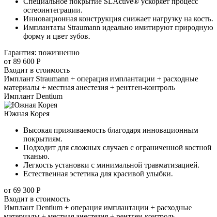
Специальное покрытие SLActive® ускоряет процесс
остеоинтеграции.
Инновационная конструкция снижает нагрузку на кость.
Имплантаты Straumann идеально имитируют природную
форму и цвет зубов.
Гарантия: пожизненно
от 89 600 Р
Входит в стоимость
Имплант Straumann + операция имплантации + расходные
материалы + местная анестезия + рентген-контроль
Имплант Dentium
Южная Корея
Высокая приживаемость благодаря инновационным
покрытиям.
Подходит для сложных случаев с ограниченной костной
тканью.
Легкость установки с минимальной травматизацией.
Естественная эстетика для красивой улыбки.
от 69 300 Р
Входит в стоимость
Имплант Dentium + операция имплантации + расходные
материалы + местная анестезия + рентген-контроль