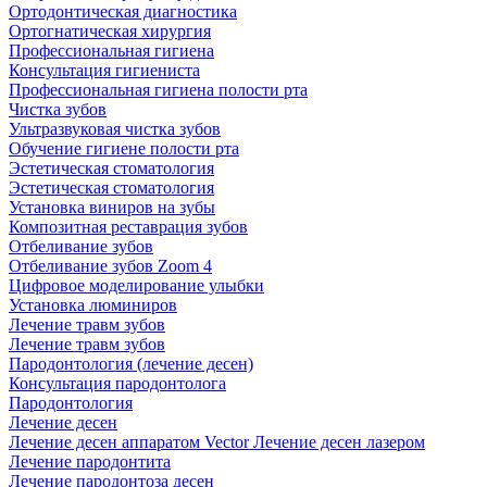
Ортодонтическая диагностика
Ортогнатическая хирургия
Профессиональная гигиена
Консультация гигиениста
Профессиональная гигиена полости рта
Чистка зубов
Ультразвуковая чистка зубов
Обучение гигиене полости рта
Эстетическая стоматология
Эстетическая стоматология
Установка виниров на зубы
Композитная реставрация зубов
Отбеливание зубов
Отбеливание зубов Zoom 4
Цифровое моделирование улыбки
Установка люминиров
Лечение травм зубов
Лечение травм зубов
Пародонтология (лечение десен)
Консультация пародонтолога
Пародонтология
Лечение десен
Лечение десен аппаратом Vector
Лечение десен лазером
Лечение пародонтита
Лечение пародонтоза десен