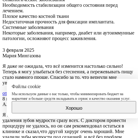
Необходимость стабилизации общего состояния перед
лечением.
Плохое качество костной ткани
Недостаточная прочность для фиксации имплантата.
Системные заболевания
Некоторые заболевания, например, диабет или аутоиммунные
патологии, осложняют процесс заживления.
3 февраля 2025
Мария Мингазова
Я даже не ожидала, что всё изменится настолько сильно!
Теперь я могу улыбаться без стеснения, а пережевывать пищу
стало намного проще. Спасибо за то, что вернули мне
уверенность в себе и комфорт в повседневной жизни!
Файлы cookie
отзыв
Мы используем данные о вас только, чтобы минимизировать бюджет на
8 ноября 2023
маркетинг и больше средств вкладывать в сервис и качество оказания услуг.
Алекс
Хорошо
Я попала в клинику, когда искала врача по отзывам для
удаления зубов мудрости сразу всех. С доктором провести
процедуру не удалось, но он сам рекомендовал остаться в
клинике и сказал,что другой
хирург очень хороший. Мне
удалили зубы мудрости под седацией, и всё без проблем