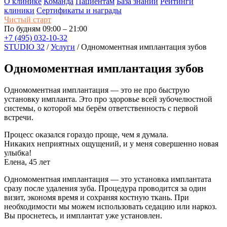
О клинике
Команда
Пациентам
База знаний
Рейтинги
клиники
Сертификаты и награды
Чистый старт
По будням 09:00 – 21:00
+7 (495) 032-10-32
STUDIO 32
/
Услуги
/
Одномоментная имплантация зубов
Одномоментная имплантация зубов
Одномоментная имплантация — это не про быструю
установку импланта. Это про здоровье всей зубочелюстной
системы, о которой мы берём ответственность с первой
встречи.
Процесс оказался гораздо проще, чем я думала.
Никаких неприятных ощущений, и у меня совершенно новая
улыбка!
Елена, 45 лет
Одномоментная имплантация — это установка имплантата
сразу после удаления зуба. Процедура проводится за один
визит, экономя время и сохраняя костную ткань. При
необходимости мы можем использовать седацию или наркоз.
Вы проснетесь, и имплантат уже установлен.