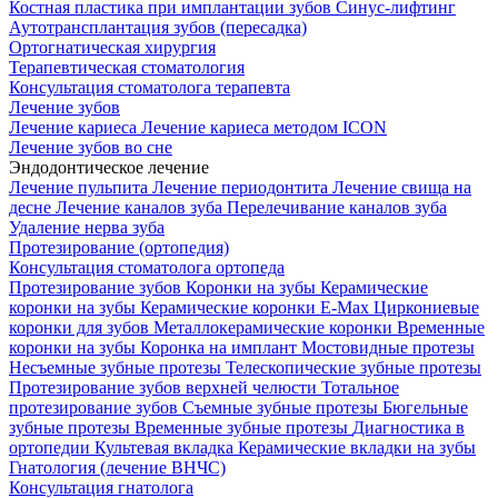
Костная пластика при имплантации зубов
Синус-лифтинг
Аутотрансплантация зубов (пересадка)
Ортогнатическая хирургия
Терапевтическая стоматология
Консультация стоматолога терапевта
Лечение зубов
Лечение кариеса
Лечение кариеса методом ICON
Лечение зубов во сне
Эндодонтическое лечение
Лечение пульпита
Лечение периодонтита
Лечение свища на
десне
Лечение каналов зуба
Перелечивание каналов зуба
Удаление нерва зуба
Протезирование (ортопедия)
Консультация стоматолога ортопеда
Протезирование зубов
Коронки на зубы
Керамические
коронки на зубы
Керамические коронки E-Max
Циркониевые
коронки для зубов
Металлокерамические коронки
Временные
коронки на зубы
Коронка на имплант
Мостовидные протезы
Несъемные зубные протезы
Телескопические зубные протезы
Протезирование зубов верхней челюсти
Тотальное
протезирование зубов
Съемные зубные протезы
Бюгельные
зубные протезы
Временные зубные протезы
Диагностика в
ортопедии
Культевая вкладка
Керамические вкладки на зубы
Гнатология (лечение ВНЧС)
Консультация гнатолога