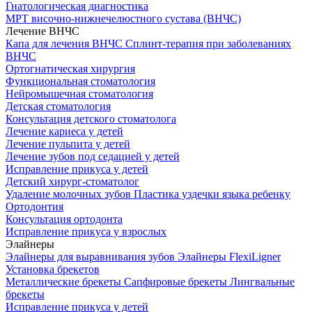
Гнатологическая диагностика
МРТ височно-нижнечелюстного сустава (ВНЧС)
Лечение ВНЧС
Капа для лечения ВНЧС
Сплинт-терапия при заболеваниях
ВНЧС
Ортогнатическая хирургия
Функциональная стоматология
Нейромышечная стоматология
Детская стоматология
Консультация детского стоматолога
Лечение кариеса у детей
Лечение пульпита у детей
Лечение зубов под седацией у детей
Исправление прикуса у детей
Детский хирург-стоматолог
Удаление молочных зубов
Пластика уздечки языка ребенку
Ортодонтия
Консультация ортодонта
Исправление прикуса у взрослых
Элайнеры
Элайнеры для выравнивания зубов
Элайнеры FlexiLigner
Установка брекетов
Металлические брекеты
Сапфировые брекеты
Лингвальные
брекеты
Исправление прикуса у детей