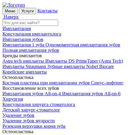
Контакты
Меню
Услуги
Наверх
Имплантация
Консультация имплантолога
Имплантация зубов
Имплантация 1 зуба
Одномоментная имплантация зубов
Полная имплантация зубов
Бренды имплантов
Astra tech импланты
Импланты DS PrimeTaper (Astra Tech)
Импланты Straumann
Зубные импланты Nobel Biocare
Корейские импланты
Остеопластика
Костная пластика при имплантации зубов
Синус-лифтинг
Восстановление всех зубов
Имплантация зубов All-on-4
Имплантация зубов All-on-6
Хирургия
Консультация хирурга стоматолога
Детский хирург-стоматолог
Удаление зубов
Удаление зубов мудрости
Резекция верхушки корня зуба
Остеопластика