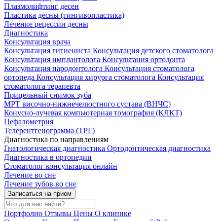
Плазмолифтинг десен
Пластика десны (гингивопластика)
Лечение рецессии десны
Диагностика
Консультация врача
Консультация гигиениста
Консультация детского стоматолога
Консультация имплантолога
Консультация ортодонта
Консультация пародонтолога
Консультация стоматолога
ортопеда
Консультация хирурга стоматолога
Консультация
стоматолога терапевта
Прицельный снимок зуба
МРТ височно-нижнечелюстного сустава (ВНЧС)
Конусно-лучевая компьютерная томография (КЛКТ)
Цефалометрия
Телерентгенограмма (ТРГ)
Диагностика по направлениям
Гнатологическая диагностика
Ортодонтическая диагностика
Диагностика в ортопедии
Стоматолог консультация онлайн
Лечение во сне
Лечение зубов во сне
Записаться на прием
Портфолио
Отзывы
Цены
О клинике