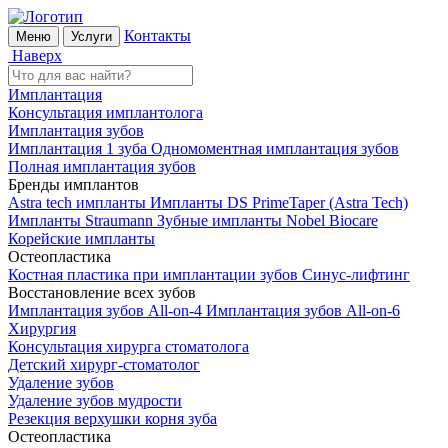
Контакты
Меню
Услуги
Наверх
Имплантация
Консультация имплантолога
Имплантация зубов
Имплантация 1 зуба
Одномоментная имплантация зубов
Полная имплантация зубов
Бренды имплантов
Astra tech импланты
Импланты DS PrimeTaper (Astra Tech)
Импланты Straumann
Зубные импланты Nobel Biocare
Корейские импланты
Остеопластика
Костная пластика при имплантации зубов
Синус-лифтинг
Восстановление всех зубов
Имплантация зубов All-on-4
Имплантация зубов All-on-6
Хирургия
Консультация хирурга стоматолога
Детский хирург-стоматолог
Удаление зубов
Удаление зубов мудрости
Резекция верхушки корня зуба
Остеопластика