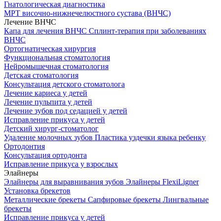
Гнатологическая диагностика
МРТ височно-нижнечелюстного сустава (ВНЧС)
Лечение ВНЧС
Капа для лечения ВНЧС
Сплинт-терапия при заболеваниях
ВНЧС
Ортогнатическая хирургия
Функциональная стоматология
Нейромышечная стоматология
Детская стоматология
Консультация детского стоматолога
Лечение кариеса у детей
Лечение пульпита у детей
Лечение зубов под седацией у детей
Исправление прикуса у детей
Детский хирург-стоматолог
Удаление молочных зубов
Пластика уздечки языка ребенку
Ортодонтия
Консультация ортодонта
Исправление прикуса у взрослых
Элайнеры
Элайнеры для выравнивания зубов
Элайнеры FlexiLigner
Установка брекетов
Металлические брекеты
Сапфировые брекеты
Лингвальные
брекеты
Исправление прикуса у детей