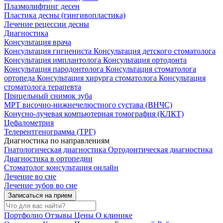
Плазмолифтинг десен
Пластика десны (гингивопластика)
Лечение рецессии десны
Диагностика
Консультация врача
Консультация гигиениста
Консультация детского стоматолога
Консультация имплантолога
Консультация ортодонта
Консультация пародонтолога
Консультация стоматолога
ортопеда
Консультация хирурга стоматолога
Консультация
стоматолога терапевта
Прицельный снимок зуба
МРТ височно-нижнечелюстного сустава (ВНЧС)
Конусно-лучевая компьютерная томография (КЛКТ)
Цефалометрия
Телерентгенограмма (ТРГ)
Диагностика по направлениям
Гнатологическая диагностика
Ортодонтическая диагностика
Диагностика в ортопедии
Стоматолог консультация онлайн
Лечение во сне
Лечение зубов во сне
Записаться на прием
Портфолио
Отзывы
Цены
О клинике