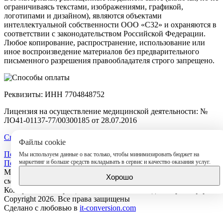
ограничиваясь текстами, изображениями, графикой,
логотипами и дизайном), являются объектами
интеллектуальной собственности ООО «С32» и охраняются в
соответствии с законодательством Российской Федерации.
Любое копирование, распространение, использование или
иное воспроизведение материалов без предварительного
письменного разрешения правообладателя строго запрещено.
Реквизиты: ИНН 7704848752
Лицензия на осуществление медицинской деятельности: №
ЛО41-01137-77/00300185 от 28.07.2016
Свидетельство на товарный знак №1052141
Файлы cookie
Политика конфиденциальности
Мы используем данные о вас только, чтобы минимизировать бюджет на
маркетинг и больше средств вкладывать в сервис и качество оказания услуг.
Политика в области обработки персональных данных
Материалы с сайта защищены законом РФ об авторских и
Хорошо
смежных правах.
Копирование запрещено. Сайт не является договором оферты.
Copyright 2026. Все права защищены
Сделано с любовью в
it-conversion.com