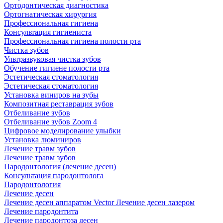
Ортодонтическая диагностика
Ортогнатическая хирургия
Профессиональная гигиена
Консультация гигиениста
Профессиональная гигиена полости рта
Чистка зубов
Ультразвуковая чистка зубов
Обучение гигиене полости рта
Эстетическая стоматология
Эстетическая стоматология
Установка виниров на зубы
Композитная реставрация зубов
Отбеливание зубов
Отбеливание зубов Zoom 4
Цифровое моделирование улыбки
Установка люминиров
Лечение травм зубов
Лечение травм зубов
Пародонтология (лечение десен)
Консультация пародонтолога
Пародонтология
Лечение десен
Лечение десен аппаратом Vector
Лечение десен лазером
Лечение пародонтита
Лечение пародонтоза десен