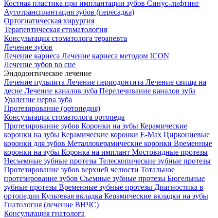
Костная пластика при имплантации зубов
Синус-лифтинг
Аутотрансплантация зубов (пересадка)
Ортогнатическая хирургия
Терапевтическая стоматология
Консультация стоматолога терапевта
Лечение зубов
Лечение кариеса
Лечение кариеса методом ICON
Лечение зубов во сне
Эндодонтическое лечение
Лечение пульпита
Лечение периодонтита
Лечение свища на
десне
Лечение каналов зуба
Перелечивание каналов зуба
Удаление нерва зуба
Протезирование (ортопедия)
Консультация стоматолога ортопеда
Протезирование зубов
Коронки на зубы
Керамические
коронки на зубы
Керамические коронки E-Max
Циркониевые
коронки для зубов
Металлокерамические коронки
Временные
коронки на зубы
Коронка на имплант
Мостовидные протезы
Несъемные зубные протезы
Телескопические зубные протезы
Протезирование зубов верхней челюсти
Тотальное
протезирование зубов
Съемные зубные протезы
Бюгельные
зубные протезы
Временные зубные протезы
Диагностика в
ортопедии
Культевая вкладка
Керамические вкладки на зубы
Гнатология (лечение ВНЧС)
Консультация гнатолога