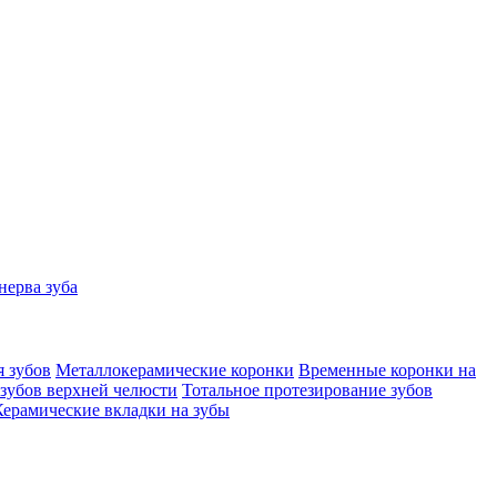
нерва зуба
 зубов
Металлокерамические коронки
Временные коронки на
зубов верхней челюсти
Тотальное протезирование зубов
Керамические вкладки на зубы