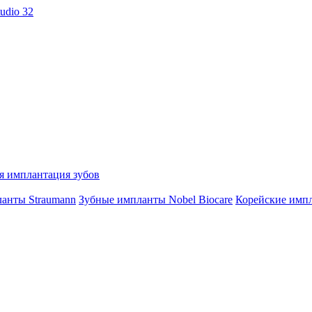
я имплантация зубов
анты Straumann
Зубные импланты Nobel Biocare
Корейские имп