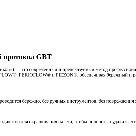
й протокол GBT
ленкой») — это современный и предсказуемый метод профессион
IRFLOW®, PERIOFLOW® и PIEZON®, обеспечивая бережный и рез
оводится бережно, без ручных инструментов, без повреждения 
икатор для окрашивания налета, чтобы полностью удалить его 