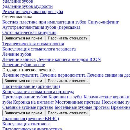
Удаление зубов
Удаление зубов мудрости
Резекция верхушки корня зуба
Остеопластика
Костная пластика при имплантации зубов
Синус-лифтинг
Аутотрансплантация зубов (пересадка)
Ортогнатическая хирургия
Записаться на прием
Рассчитать стоимость
Терапевтическая стоматология
Консультация стоматолога терапевта
Лечение зубов
Лечение кариеса
Лечение кариеса методом ICON
Лечение зубов во сне
Эндодонтическое лечение
Лечение пульпита
Лечение периодонтита
Лечение свища на де
Записаться на прием
Рассчитать стоимость
Протезирование (ортопедия)
Консультация стоматолога ортопеда
Протезирование зубов
Коронки на зубы
Керамические коронки
зубы
Коронка на имплант
Мостовидные протезы
Несъемные зу
Съемные зубные протезы
Бюгельные зубные протезы
Временны
Записаться на прием
Рассчитать стоимость
Гнатология (лечение ВНЧС)
Консультация гнатолога
Гнатологическая диагностика