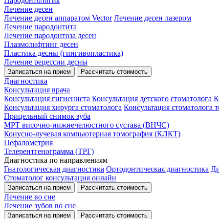
Пародонтология
Лечение десен
Лечение десен аппаратом Vector
Лечение десен лазером
Лечение пародонтита
Лечение пародонтоза десен
Плазмолифтинг десен
Пластика десны (гингивопластика)
Лечение рецессии десны
Записаться на прием
Рассчитать стоимость
Диагностика
Консультация врача
Консультация гигиениста
Консультация детского стоматолога
К
Консультация хирурга стоматолога
Консультация стоматолога т
Прицельный снимок зуба
МРТ височно-нижнечелюстного сустава (ВНЧС)
Конусно-лучевая компьютерная томография (КЛКТ)
Цефалометрия
Телерентгенограмма (ТРГ)
Диагностика по направлениям
Гнатологическая диагностика
Ортодонтическая диагностика
Ди
Стоматолог консультация онлайн
Записаться на прием
Рассчитать стоимость
Лечение во сне
Лечение зубов во сне
Записаться на прием
Рассчитать стоимость