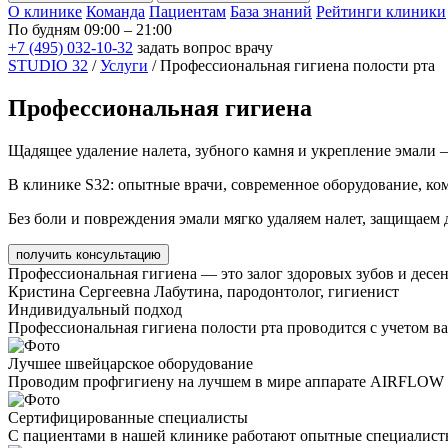
О клинике
Команда
Пациентам
База знаний
Рейтинги клиники
По будням 09:00 – 21:00
+7 (495) 032-10-32
задать вопрос врачу
STUDIO 32
/
Услуги
/
Профессиональная гигиена полости рта
Профессиональная гигиена
Щадящее удаление налета, зубного камня и укрепление эмали 
В клинике S32: опытные врачи, современное оборудование, ко
Без боли и повреждения эмали мягко удаляем налет, защищаем 
получить консультацию
Профессиональная гигиена — это залог здоровых зубов и десе
Кристина Сергеевна Лабутина, пародонтолог, гигиенист
Индивидуальный подход
Профессиональная гигиена полости рта проводится с учетом ва
Лучшее швейцарское оборудование
Проводим профгигиену на лучшем в мире аппарате AIRFLOW Prop
Сертифицированные специалисты
С пациентами в нашей клинике работают опытные специалист