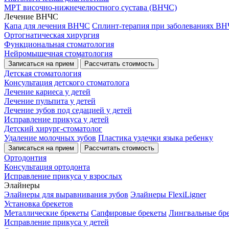
МРТ височно-нижнечелюстного сустава (ВНЧС)
Лечение ВНЧС
Капа для лечения ВНЧС
Сплинт-терапия при заболеваниях В
Ортогнатическая хирургия
Функциональная стоматология
Нейромышечная стоматология
Записаться на прием
Рассчитать стоимость
Детская стоматология
Консультация детского стоматолога
Лечение кариеса у детей
Лечение пульпита у детей
Лечение зубов под седацией у детей
Исправление прикуса у детей
Детский хирург-стоматолог
Удаление молочных зубов
Пластика уздечки языка ребенку
Записаться на прием
Рассчитать стоимость
Ортодонтия
Консультация ортодонта
Исправление прикуса у взрослых
Элайнеры
Элайнеры для выравнивания зубов
Элайнеры FlexiLigner
Установка брекетов
Металлические брекеты
Сапфировые брекеты
Лингвальные бр
Исправление прикуса у детей