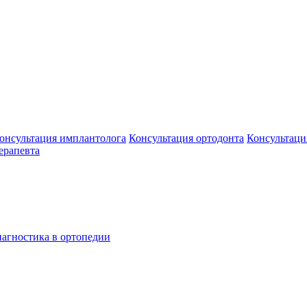
онсультация имплантолога
Консультация ортодонта
Консультаци
ерапевта
агностика в ортопедии