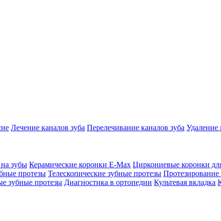
сне
Лечение каналов зуба
Перелечивание каналов зуба
Удаление 
 на зубы
Керамические коронки E-Max
Циркониевые коронки для
бные протезы
Телескопические зубные протезы
Протезирование 
е зубные протезы
Диагностика в ортопедии
Культевая вкладка