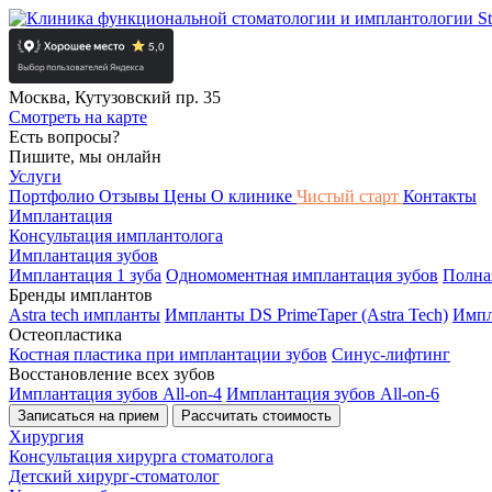
Москва, Кутузовский пр. 35
Смотреть на карте
Есть вопросы?
Пишите, мы онлайн
Услуги
Портфолио
Отзывы
Цены
О клинике
Чистый старт
Контакты
Имплантация
Консультация имплантолога
Имплантация зубов
Имплантация 1 зуба
Одномоментная имплантация зубов
Полна
Бренды имплантов
Astra tech импланты
Импланты DS PrimeTaper (Astra Tech)
Импл
Остеопластика
Костная пластика при имплантации зубов
Синус-лифтинг
Восстановление всех зубов
Имплантация зубов All-on-4
Имплантация зубов All-on-6
Записаться на прием
Рассчитать стоимость
Хирургия
Консультация хирурга стоматолога
Детский хирург-стоматолог