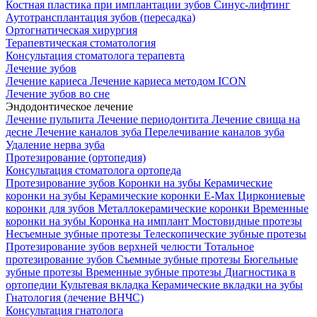
Костная пластика при имплантации зубов
Синус-лифтинг
Аутотрансплантация зубов (пересадка)
Ортогнатическая хирургия
Терапевтическая стоматология
Консультация стоматолога терапевта
Лечение зубов
Лечение кариеса
Лечение кариеса методом ICON
Лечение зубов во сне
Эндодонтическое лечение
Лечение пульпита
Лечение периодонтита
Лечение свища на
десне
Лечение каналов зуба
Перелечивание каналов зуба
Удаление нерва зуба
Протезирование (ортопедия)
Консультация стоматолога ортопеда
Протезирование зубов
Коронки на зубы
Керамические
коронки на зубы
Керамические коронки E-Max
Циркониевые
коронки для зубов
Металлокерамические коронки
Временные
коронки на зубы
Коронка на имплант
Мостовидные протезы
Несъемные зубные протезы
Телескопические зубные протезы
Протезирование зубов верхней челюсти
Тотальное
протезирование зубов
Съемные зубные протезы
Бюгельные
зубные протезы
Временные зубные протезы
Диагностика в
ортопедии
Культевая вкладка
Керамические вкладки на зубы
Гнатология (лечение ВНЧС)
Консультация гнатолога