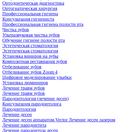
Ортодонтическая диагностика
Ортогнатическая хирургия
Профессиональная гигиена
Консультация гигиениста
Профессиональная гигиена полости рта
Чистка зубов
Ультразвуковая чистка зубов
Обучение гигиене полости рта
Эстетическая стоматология
Эстетическая стоматология
Установка виниров на зубы
Композитная реставрация зубов
Отбеливание зубов
Отбеливание зубов Zoom 4
Цифровое моделирование улыбки
Установка люминиров
Лечение травм зубов
Лечение травм зубов
Пародонтология (лечение десен)
Консультация пародонтолога
Пародонтология
Лечение десен
Лечение десен аппаратом Vector
Лечение десен лазером
Лечение пародонтита
Лечение пародонтоза десен