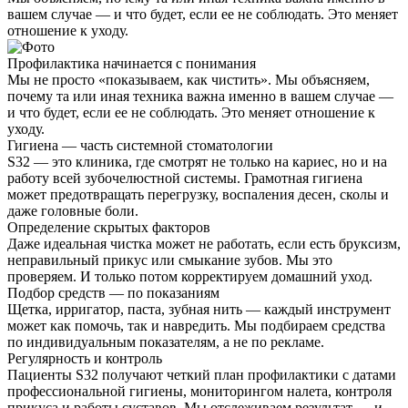
вашем случае — и что будет, если ее не соблюдать. Это меняет
отношение к уходу.
Профилактика начинается с понимания
Мы не просто «показываем, как чистить». Мы объясняем,
почему та или иная техника важна именно в вашем случае —
и что будет, если ее не соблюдать. Это меняет отношение к
уходу.
Гигиена — часть системной стоматологии
S32 — это клиника, где смотрят не только на кариес, но и на
работу всей зубочелюстной системы. Грамотная гигиена
может предотвращать перегрузку, воспаления десен, сколы и
даже головные боли.
Определение скрытых факторов
Даже идеальная чистка может не работать, если есть бруксизм,
неправильный прикус или смыкание зубов. Мы это
проверяем. И только потом корректируем домашний уход.
Подбор средств — по показаниям
Щетка, ирригатор, паста, зубная нить — каждый инструмент
может как помочь, так и навредить. Мы подбираем средства
по индивидуальным показателям, а не по рекламе.
Регулярность и контроль
Пациенты S32 получают четкий план профилактики с датами
профессиональной гигиены, мониторингом налета, контроля
прикуса и работы суставов. Мы отслеживаем результат — и