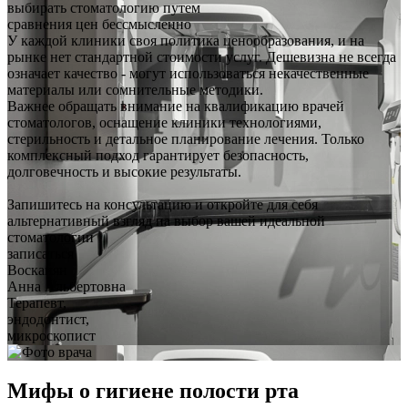
выбирать стоматологию путем
сравнения цен бессмысленно
У каждой клиники своя политика ценообразования, и на
рынке нет стандартной стоимости услуг. Дешевизна не всегда
означает качество - могут использоваться некачественные
материалы или сомнительные методики.
Важнее обращать внимание на квалификацию врачей
стоматологов, оснащение клиники технологиями,
стерильность и детальное планирование лечения. Только
комплексный подход гарантирует безопасность,
долговечность и высокие результаты.
Запишитесь на консультацию и откройте для себя
альтернативный взгляд на выбор вашей идеальной
стоматологии
записаться
Восканян
Анна Альбертовна
Терапевт,
эндодонтист,
микроскопист
Мифы о гигиене полости рта