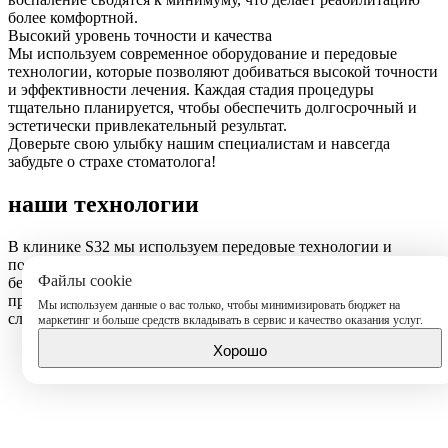
более комфортной.
Высокий уровень точности и качества
Мы используем современное оборудование и передовые
технологии, которые позволяют добиваться высокой точности
и эффективности лечения. Каждая стадия процедуры
тщательно планируется, чтобы обеспечить долгосрочный и
эстетически привлекательный результат.
Доверьте свою улыбку нашим специалистам и навсегда
забудьте о страхе стоматолога!
наши технологии
В клинике S32 мы используем передовые технологии и
подходы, чтобы гарантировать вам максимальный комфорт и
Файлы cookie
безупречный результат лечения. Сочетаем все самое
прогрессивное в современной стоматологии, предлагая вам
Мы используем данные о вас только, чтобы минимизировать бюджет на
следующие преимущества:
маркетинг и больше средств вкладывать в сервис и качество оказания услуг.
Хорошо