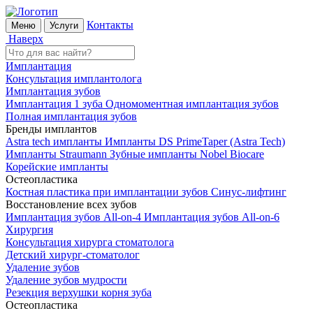
Контакты
Меню
Услуги
Наверх
Имплантация
Консультация имплантолога
Имплантация зубов
Имплантация 1 зуба
Одномоментная имплантация зубов
Полная имплантация зубов
Бренды имплантов
Astra tech импланты
Импланты DS PrimeTaper (Astra Tech)
Импланты Straumann
Зубные импланты Nobel Biocare
Корейские импланты
Остеопластика
Костная пластика при имплантации зубов
Синус-лифтинг
Восстановление всех зубов
Имплантация зубов All-on-4
Имплантация зубов All-on-6
Хирургия
Консультация хирурга стоматолога
Детский хирург-стоматолог
Удаление зубов
Удаление зубов мудрости
Резекция верхушки корня зуба
Остеопластика