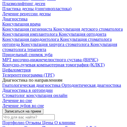
Плазмолифтинг десен
Пластика десны (гингивопластика)
Лечение рецессии десны
Диагностика
Консультация врача
Консультация гигиениста
Консультация детского стоматолога
Консультация имплантолога
Консультация ортодонта
Консультация пародонтолога
Консультация стоматолога
ортопеда
Консультация хирурга стоматолога
Консультация
стоматолога терапевта
Прицельный снимок зуба
МРТ височно-нижнечелюстного сустава (ВНЧС)
Конусно-лучевая компьютерная томография (КЛКТ)
Цефалометрия
Телерентгенограмма (ТРГ)
Диагностика по направлениям
Гнатологическая диагностика
Ортодонтическая диагностика
Диагностика в ортопедии
Стоматолог консультация онлайн
Лечение во сне
Лечение зубов во сне
Записаться на прием
Портфолио
Отзывы
Цены
О клинике