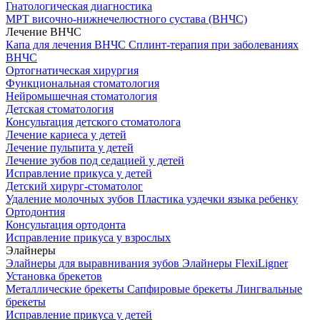
Гнатологическая диагностика
МРТ височно-нижнечелюстного сустава (ВНЧС)
Лечение ВНЧС
Капа для лечения ВНЧС
Сплинт-терапия при заболеваниях
ВНЧС
Ортогнатическая хирургия
Функциональная стоматология
Нейромышечная стоматология
Детская стоматология
Консультация детского стоматолога
Лечение кариеса у детей
Лечение пульпита у детей
Лечение зубов под седацией у детей
Исправление прикуса у детей
Детский хирург-стоматолог
Удаление молочных зубов
Пластика уздечки языка ребенку
Ортодонтия
Консультация ортодонта
Исправление прикуса у взрослых
Элайнеры
Элайнеры для выравнивания зубов
Элайнеры FlexiLigner
Установка брекетов
Металлические брекеты
Сапфировые брекеты
Лингвальные
брекеты
Исправление прикуса у детей