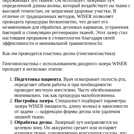
окружающих зуб тканей. Он использует лазерный луч
определенной длины волны, который воздействует на ткани с
высокой точностью, не затрагивая здоровые участки. В
отличие от традиционных методов, WISER позволяет
проводить процедуры бесконтактно, что делает его
незаменимым для обработки десневых карманов, устранения
бактерий и стимуляции регенерации тканей. Этот лазер стал
настоящим прорывом в стоматологии благодаря своей
эффективности и минимальной травматичности.
Как им проводится пластика десны (гингивопластика)
Гингивопластика с использованием диодного лазера WISER
проходит в несколько этапов:
Подготовка пациента
. Врач осматривает полость рта,
определяет объем работы и при необходимости
проводит местную анестезию. Часто обезболивание
минимально, так как процедура малоболезненна.
Настройка лазера
. Специалист подбирает параметры
лазера WISER (мощность, длину волны) в зависимости
от задачи — коррекции формы десны или удаления
лишней ткани.
Обработка десны
. Лазерный луч направляется на
целевую зону. Он аккуратно срезает или испаряет
излишки ткани, одновременно коагулируя сосуды, что