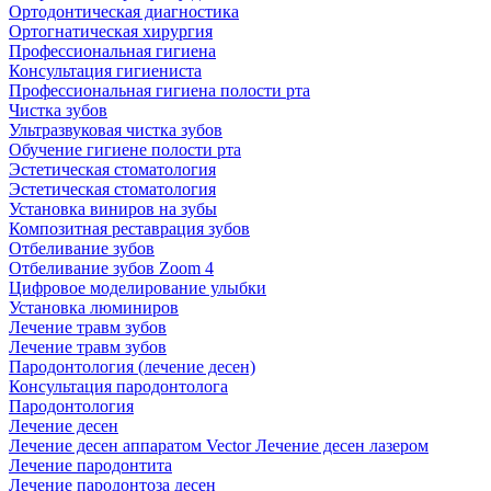
Ортодонтическая диагностика
Ортогнатическая хирургия
Профессиональная гигиена
Консультация гигиениста
Профессиональная гигиена полости рта
Чистка зубов
Ультразвуковая чистка зубов
Обучение гигиене полости рта
Эстетическая стоматология
Эстетическая стоматология
Установка виниров на зубы
Композитная реставрация зубов
Отбеливание зубов
Отбеливание зубов Zoom 4
Цифровое моделирование улыбки
Установка люминиров
Лечение травм зубов
Лечение травм зубов
Пародонтология (лечение десен)
Консультация пародонтолога
Пародонтология
Лечение десен
Лечение десен аппаратом Vector
Лечение десен лазером
Лечение пародонтита
Лечение пародонтоза десен