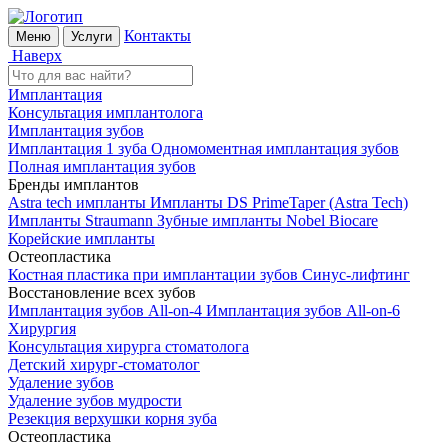
Контакты
Меню
Услуги
Наверх
Имплантация
Консультация имплантолога
Имплантация зубов
Имплантация 1 зуба
Одномоментная имплантация зубов
Полная имплантация зубов
Бренды имплантов
Astra tech импланты
Импланты DS PrimeTaper (Astra Tech)
Импланты Straumann
Зубные импланты Nobel Biocare
Корейские импланты
Остеопластика
Костная пластика при имплантации зубов
Синус-лифтинг
Восстановление всех зубов
Имплантация зубов All-on-4
Имплантация зубов All-on-6
Хирургия
Консультация хирурга стоматолога
Детский хирург-стоматолог
Удаление зубов
Удаление зубов мудрости
Резекция верхушки корня зуба
Остеопластика