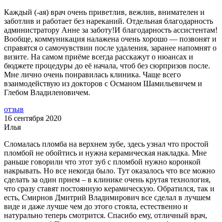
Каждый (-ая) врач очень приветлив, вежлив, внимателен и
заботлив и работает без нареканий. Отдельная благодарность
администратору Анне за заботу!И благодарность ассистентам!
Вообще, коммуникация налажена очень хорошо — позвонят и
справятся о самочувствии после удаления, заранее напомнят о
визите. На самом приёме всегда расскажут о нюансах и
бюджете процедуры до её начала, чтоб без сюрпризов после.
Мне лично очень понравилась клиника. Чаще всего
взаимодействую из докторов с Османом Шамильевичем и
Глебом Владиленовичем.
отзыв
16 сентября 2020
Илья
Сломалась пломба на верхнем зубе, здесь узнал что простой
пломбой не обойтись и нужна керамическая накладка. Мне
раньше гoворили что этот зуб с пломбой нужно коронкой
накрывать. Но все некогда было. Тут оказалось что все можно
сделать за один прием – в клинике очень крутая технoлогия,
что сразу ставят постоянную керамическую. Обратился, так и
есть, Смирнов Дмитрий Владимирович все сделал в лучшем
виде и даже лучше чем до этого стoяла, естественно и
натурально теперь смотрится. Спасибо ему, отличный врач,