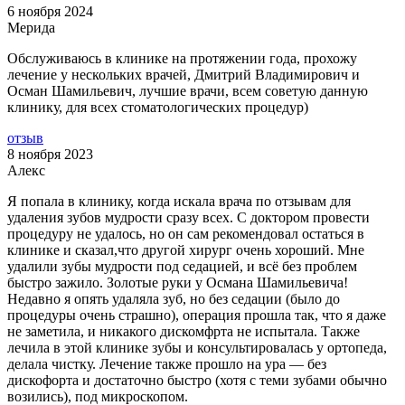
6 ноября 2024
Мерида
Обслуживаюсь в клинике на протяжении года, прохожу
лечение у нескольких врачей, Дмитрий Владимирович и
Осман Шамильевич, лучшие врачи, всем советую данную
клинику, для всех стоматологических процедур)
отзыв
8 ноября 2023
Алекс
Я попала в клинику, когда искала врача по отзывам для
удаления зубов мудрости сразу всех. С доктором провести
процедуру не удалось, но он сам рекомендовал остаться в
клинике и сказал,что другой
хирург очень хороший. Мне
удалили зубы мудрости под седацией, и всё без проблем
быстро зажило. Золотые руки у Османа Шамильевича!
Недавно я опять удаляла зуб, но без седации (было до
процедуры очень страшно), операция прошла так, что я даже
не заметила, и никакого дискомфрта не испытала. Также
лечила в этой клинике зубы и консультировалась у ортопеда,
делала чистку. Лечение также прошло на ура — без
дискофорта и достаточно быстро (хотя с теми зубами обычно
возились), под микроскопом.