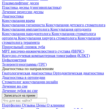
Плазмолифтинг десен
Пластика десны (гингивопластика)
Лечение рецессии десны
Диагностика
Консультация врача
Консультация гигиениста
Консультация детского стоматолога
Консультация имплантолога
Консультация ортодонта
Консультация пародонтолога
Консультация стоматолога
ортопеда
Консультация хирурга стоматолога
Консультация
стоматолога терапевта
Прицельный снимок зуба
МРТ височно-нижнечелюстного сустава (ВНЧС)
Конусно-лучевая компьютерная томография (КЛКТ)
Цефалометрия
Телерентгенограмма (ТРГ)
Диагностика по направлениям
Гнатологическая диагностика
Ортодонтическая диагностика
Диагностика в ортопедии
Стоматолог консультация онлайн
Лечение во сне
Лечение зубов во сне
Записаться на прием
Портфолио
Отзывы
Цены
О клинике