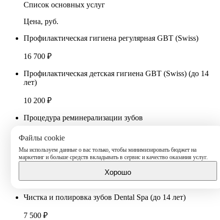
Список основных услуг
Цена, руб.
Профилактическая гигиена регулярная GBT (Swiss)
16 700 ₽
Профилактическая детская гигиена GBT (Swiss) (до 14
лет)
10 200 ₽
Процедура реминерализации зубов
1 900 ₽
Файлы cookie
Мы используем данные о вас только, чтобы минимизировать бюджет на
Обучение домашней гигиене полости рта по методике I-
маркетинг и больше средств вкладывать в сервис и качество оказания услуг.
TOP
Хорошо
4 100 ₽
Чистка и полировка зубов Dental Spa (до 14 лет)
7 500 ₽