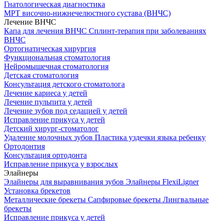
Гнатологическая диагностика
МРТ височно-нижнечелюстного сустава (ВНЧС)
Лечение ВНЧС
Капа для лечения ВНЧС
Сплинт-терапия при заболеваниях
ВНЧС
Ортогнатическая хирургия
Функциональная стоматология
Нейромышечная стоматология
Детская стоматология
Консультация детского стоматолога
Лечение кариеса у детей
Лечение пульпита у детей
Лечение зубов под седацией у детей
Исправление прикуса у детей
Детский хирург-стоматолог
Удаление молочных зубов
Пластика уздечки языка ребенку
Ортодонтия
Консультация ортодонта
Исправление прикуса у взрослых
Элайнеры
Элайнеры для выравнивания зубов
Элайнеры FlexiLigner
Установка брекетов
Металлические брекеты
Сапфировые брекеты
Лингвальные
брекеты
Исправление прикуса у детей