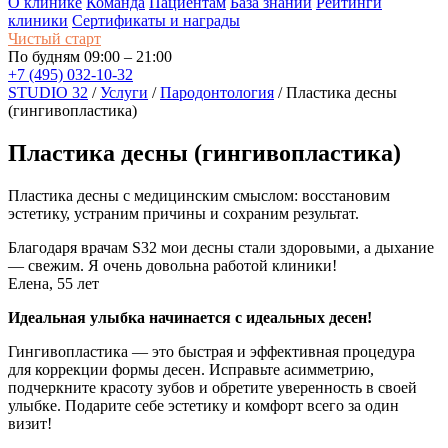
О клинике
Команда
Пациентам
База знаний
Рейтинги
клиники
Сертификаты и награды
Чистый старт
По будням 09:00 – 21:00
+7 (495) 032-10-32
STUDIO 32
/
Услуги
/
Пародонтология
/
Пластика десны
(гингивопластика)
Пластика десны (гингивопластика)
Пластика десны с медицинским смыслом: восстановим
эстетику, устраним причины и сохраним результат.
Благодаря врачам S32 мои десны стали здоровыми, а дыхание
— свежим. Я очень довольна работой клиники!
Елена, 55 лет
Идеальная улыбка начинается с идеальных десен!
Гингивопластика — это быстрая и эффективная процедура
для коррекции формы десен. Исправьте асимметрию,
подчеркните красоту зубов и обретите уверенность в своей
улыбке. Подарите себе эстетику и комфорт всего за один
визит!