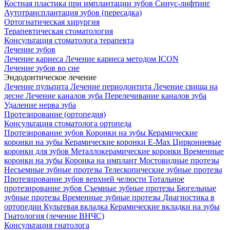
Костная пластика при имплантации зубов
Синус-лифтинг
Аутотрансплантация зубов (пересадка)
Ортогнатическая хирургия
Терапевтическая стоматология
Консультация стоматолога терапевта
Лечение зубов
Лечение кариеса
Лечение кариеса методом ICON
Лечение зубов во сне
Эндодонтическое лечение
Лечение пульпита
Лечение периодонтита
Лечение свища на
десне
Лечение каналов зуба
Перелечивание каналов зуба
Удаление нерва зуба
Протезирование (ортопедия)
Консультация стоматолога ортопеда
Протезирование зубов
Коронки на зубы
Керамические
коронки на зубы
Керамические коронки E-Max
Циркониевые
коронки для зубов
Металлокерамические коронки
Временные
коронки на зубы
Коронка на имплант
Мостовидные протезы
Несъемные зубные протезы
Телескопические зубные протезы
Протезирование зубов верхней челюсти
Тотальное
протезирование зубов
Съемные зубные протезы
Бюгельные
зубные протезы
Временные зубные протезы
Диагностика в
ортопедии
Культевая вкладка
Керамические вкладки на зубы
Гнатология (лечение ВНЧС)
Консультация гнатолога