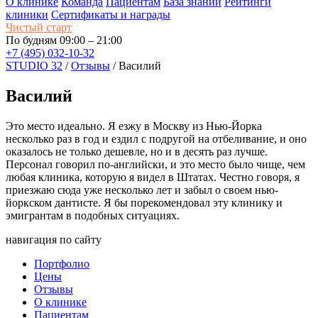
О клинике
Команда
Пациентам
База знаний
Рейтинги
клиники
Сертификаты и награды
Чистый старт
По будням 09:00 – 21:00
+7 (495) 032-10-32
STUDIO 32
/
Отзывы
/
Василий
Василий
Это место идеально. Я езжу в Москву из Нью-Йорка
несколько раз в год и ездил с подругой на отбеливание, и оно
оказалось не только дешевле, но и в десять раз лучше.
Персонал говорил по-английски, и это место было чище, чем
любая клиника, которую я видел в Штатах. Честно говоря, я
приезжаю сюда уже несколько лет и забыл о своем нью-
йоркском дантисте. Я бы порекомендовал эту клинику и
эмигрантам в подобных ситуациях.
навигация по сайту
Портфолио
Цены
Отзывы
О клинике
Пациентам