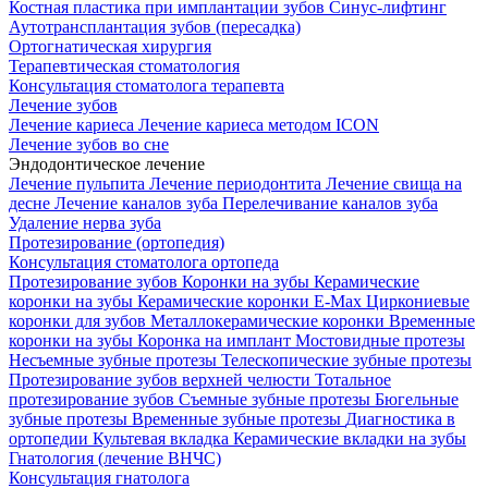
Костная пластика при имплантации зубов
Синус-лифтинг
Аутотрансплантация зубов (пересадка)
Ортогнатическая хирургия
Терапевтическая стоматология
Консультация стоматолога терапевта
Лечение зубов
Лечение кариеса
Лечение кариеса методом ICON
Лечение зубов во сне
Эндодонтическое лечение
Лечение пульпита
Лечение периодонтита
Лечение свища на
десне
Лечение каналов зуба
Перелечивание каналов зуба
Удаление нерва зуба
Протезирование (ортопедия)
Консультация стоматолога ортопеда
Протезирование зубов
Коронки на зубы
Керамические
коронки на зубы
Керамические коронки E-Max
Циркониевые
коронки для зубов
Металлокерамические коронки
Временные
коронки на зубы
Коронка на имплант
Мостовидные протезы
Несъемные зубные протезы
Телескопические зубные протезы
Протезирование зубов верхней челюсти
Тотальное
протезирование зубов
Съемные зубные протезы
Бюгельные
зубные протезы
Временные зубные протезы
Диагностика в
ортопедии
Культевая вкладка
Керамические вкладки на зубы
Гнатология (лечение ВНЧС)
Консультация гнатолога