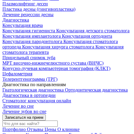
Плазмолифтинг десен
Пластика десны (гингивопластика)
Лечение рецессии десны
Диагностика
Консультация врача
Консультация гигиениста
Консультация детского стоматолога
Консультация имплантолога
Консультация ортодонта
Консультация пародонтолога
Консультация стоматолога
ортопеда
Консультация хирурга стоматолога
Консультация
стоматолога терапевта
Прицельный снимок зуба
МРТ височно-нижнечелюстного сустава (ВНЧС)
Конусно-лучевая компьютерная томография (КЛКТ)
Цефалометрия
Телерентгенограмма (ТРГ)
Диагностика по направлениям
Гнатологическая диагностика
Ортодонтическая диагностика
Диагностика в ортопедии
Стоматолог консультация онлайн
Лечение во сне
Лечение зубов во сне
Записаться на прием
Портфолио
Отзывы
Цены
О клинике