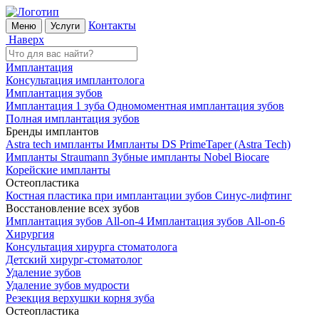
Контакты
Меню
Услуги
Наверх
Имплантация
Консультация имплантолога
Имплантация зубов
Имплантация 1 зуба
Одномоментная имплантация зубов
Полная имплантация зубов
Бренды имплантов
Astra tech импланты
Импланты DS PrimeTaper (Astra Tech)
Импланты Straumann
Зубные импланты Nobel Biocare
Корейские импланты
Остеопластика
Костная пластика при имплантации зубов
Синус-лифтинг
Восстановление всех зубов
Имплантация зубов All-on-4
Имплантация зубов All-on-6
Хирургия
Консультация хирурга стоматолога
Детский хирург-стоматолог
Удаление зубов
Удаление зубов мудрости
Резекция верхушки корня зуба
Остеопластика