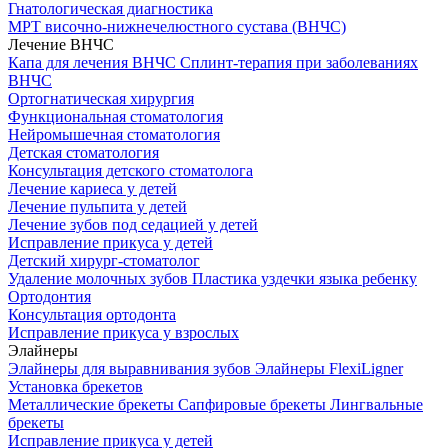
Гнатологическая диагностика
МРТ височно-нижнечелюстного сустава (ВНЧС)
Лечение ВНЧС
Капа для лечения ВНЧС
Сплинт-терапия при заболеваниях
ВНЧС
Ортогнатическая хирургия
Функциональная стоматология
Нейромышечная стоматология
Детская стоматология
Консультация детского стоматолога
Лечение кариеса у детей
Лечение пульпита у детей
Лечение зубов под седацией у детей
Исправление прикуса у детей
Детский хирург-стоматолог
Удаление молочных зубов
Пластика уздечки языка ребенку
Ортодонтия
Консультация ортодонта
Исправление прикуса у взрослых
Элайнеры
Элайнеры для выравнивания зубов
Элайнеры FlexiLigner
Установка брекетов
Металлические брекеты
Сапфировые брекеты
Лингвальные
брекеты
Исправление прикуса у детей