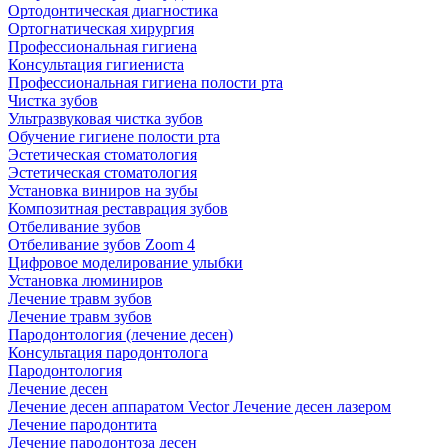
Ортодонтическая диагностика
Ортогнатическая хирургия
Профессиональная гигиена
Консультация гигиениста
Профессиональная гигиена полости рта
Чистка зубов
Ультразвуковая чистка зубов
Обучение гигиене полости рта
Эстетическая стоматология
Эстетическая стоматология
Установка виниров на зубы
Композитная реставрация зубов
Отбеливание зубов
Отбеливание зубов Zoom 4
Цифровое моделирование улыбки
Установка люминиров
Лечение травм зубов
Лечение травм зубов
Пародонтология (лечение десен)
Консультация пародонтолога
Пародонтология
Лечение десен
Лечение десен аппаратом Vector
Лечение десен лазером
Лечение пародонтита
Лечение пародонтоза десен