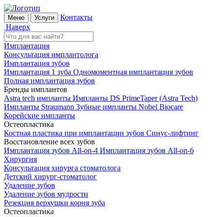
Контакты
Меню
Услуги
Наверх
Имплантация
Консультация имплантолога
Имплантация зубов
Имплантация 1 зуба
Одномоментная имплантация зубов
Полная имплантация зубов
Бренды имплантов
Astra tech импланты
Импланты DS PrimeTaper (Astra Tech)
Импланты Straumann
Зубные импланты Nobel Biocare
Корейские импланты
Остеопластика
Костная пластика при имплантации зубов
Синус-лифтинг
Восстановление всех зубов
Имплантация зубов All-on-4
Имплантация зубов All-on-6
Хирургия
Консультация хирурга стоматолога
Детский хирург-стоматолог
Удаление зубов
Удаление зубов мудрости
Резекция верхушки корня зуба
Остеопластика