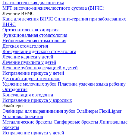
Гнатологическая диагностика
МРТ височно-нижнечелюстного сустава (ВНЧС)
Лечение ВНЧС
Капа для лечения ВНЧС
Сплинт-терапия при заболеваниях
ВНЧС
Ортогнатическая хирургия
Функциональная стоматология
Нейромышечная стоматология
Детская стоматология
Консультация детского стоматолога
Лечение кариеса у детей
Лечение пульпита у детей
Лечение зубов под седацией у детей
Исправление прикуса у детей
Детский хирург-стоматолог
Удаление молочных зубов
Пластика уздечки языка ребенку
Ортодонтия
Консультация ортодонта
Исправление прикуса у взрослых
Элайнеры
Элайнеры для выравнивания зубов
Элайнеры FlexiLigner
Установка брекетов
Металлические брекеты
Сапфировые брекеты
Лингвальные
брекеты
Исправление прикуса у детей