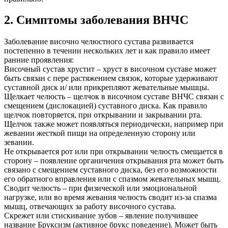
2. Симптомы заболевания ВНЧС
Заболевание височно челюстного сустава развивается
постепенно в течении нескольких лет и как правило имеет
ранние проявления:
Височный сустав хрустит – хруст в височном суставе может
быть связан с пере растяжением связок, которые удерживают
суставной диск и/ или прикрепляют жевательные мышцы.
Щелкает челюсть – щелчок в височном суставе ВНЧС связан с
смещением (дислокацией) суставного диска. Как правило
щелчок повторяется, при открывании и закрывании рта.
Щелчок также может появляться периодически, например при
жевании жесткой пищи на определенную сторону или
зевании.
Не открывается рот или при открывании челюсть смещается в
сторону – появление органичения открывания рта может быть
связано с смещением суставного диска, без его возможности
его обратного вправления или с спазмом жевательных мышц.
Сводит челюсть – при физической или эмоциональной
нагрузке, или во время жевания челюсть сводит из-за спазма
мышц, отвечающих за работу височного сустава.
Скрежет или стискивание зубов – явление получившее
название Бруксизм (активное брукс поведение). Может быть