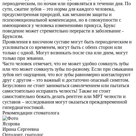
периодическим, по ночам или проявляться в течении дня. По
сути, сжатие зубов – это норма для каждого человека,
предусмотренная природой, как механизм защиты и
психоэмоциональной компенсации, но в совокупности с
имеющимися у человека изменениями прикуса, Брукс
поведение может стремительно перерасти в заболевание -
Бруксизм.
Проявления в височном суставе могут быть периодическим и
усиливаться со временем, могут быть с обеих сторон или
только с одной. Могут возникать после сна или днем, могут
только при зевании.
Часто человек отмечает, что не может удобно сомкнуть зубы
или что может сомкнуть зубы по-разному. Если при смыкании
зубов нет ощущения, что все зубы равномерно контактируют
друг с другом – это важный и достаточно опасный симптом.
Безусловно не стоит заниматься самолечением или пытаться
самостоятельно исправить челюсть! Также не стоит
самостоятельно бежать делать рентген или МРТ челюсти и
суставов – исследования могут оказаться преждевременной
гипердиагностикой.
Рекомендации стоматолога
Ясорова
Ирина Сергеевна
Ортодонт, гнатолог