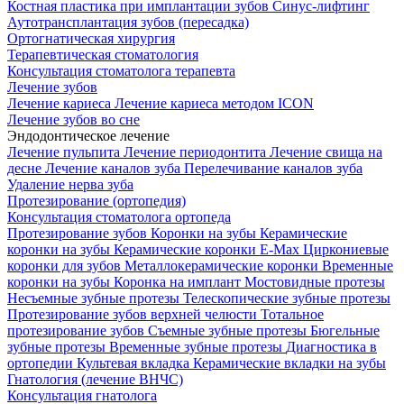
Костная пластика при имплантации зубов
Синус-лифтинг
Аутотрансплантация зубов (пересадка)
Ортогнатическая хирургия
Терапевтическая стоматология
Консультация стоматолога терапевта
Лечение зубов
Лечение кариеса
Лечение кариеса методом ICON
Лечение зубов во сне
Эндодонтическое лечение
Лечение пульпита
Лечение периодонтита
Лечение свища на
десне
Лечение каналов зуба
Перелечивание каналов зуба
Удаление нерва зуба
Протезирование (ортопедия)
Консультация стоматолога ортопеда
Протезирование зубов
Коронки на зубы
Керамические
коронки на зубы
Керамические коронки E-Max
Циркониевые
коронки для зубов
Металлокерамические коронки
Временные
коронки на зубы
Коронка на имплант
Мостовидные протезы
Несъемные зубные протезы
Телескопические зубные протезы
Протезирование зубов верхней челюсти
Тотальное
протезирование зубов
Съемные зубные протезы
Бюгельные
зубные протезы
Временные зубные протезы
Диагностика в
ортопедии
Культевая вкладка
Керамические вкладки на зубы
Гнатология (лечение ВНЧС)
Консультация гнатолога