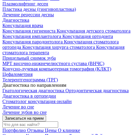
Плазмолифтинг десен
Пластика десны (гингивопластика)
Лечение рецессии десны
Диагностика
Консультация врача
Консультация гигиениста
Консультация детского стоматолога
Консультация имплантолога
Консультация ортодонта
Консультация пародонтолога
Консультация стоматолога
ортопеда
Консультация хирурга стоматолога
Консультация
стоматолога терапевта
Прицельный снимок зуба
МРТ височно-нижнечелюстного сустава (ВНЧС)
Конусно-лучевая компьютерная томография (КЛКТ)
Цефалометрия
Телерентгенограмма (ТРГ)
Диагностика по направлениям
Гнатологическая диагностика
Ортодонтическая диагностика
Диагностика в ортопедии
Стоматолог консультация онлайн
Лечение во сне
Лечение зубов во сне
Записаться на прием
Портфолио
Отзывы
Цены
О клинике