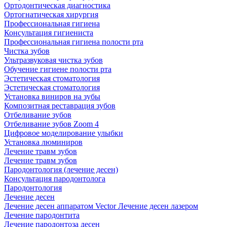
Ортодонтическая диагностика
Ортогнатическая хирургия
Профессиональная гигиена
Консультация гигиениста
Профессиональная гигиена полости рта
Чистка зубов
Ультразвуковая чистка зубов
Обучение гигиене полости рта
Эстетическая стоматология
Эстетическая стоматология
Установка виниров на зубы
Композитная реставрация зубов
Отбеливание зубов
Отбеливание зубов Zoom 4
Цифровое моделирование улыбки
Установка люминиров
Лечение травм зубов
Лечение травм зубов
Пародонтология (лечение десен)
Консультация пародонтолога
Пародонтология
Лечение десен
Лечение десен аппаратом Vector
Лечение десен лазером
Лечение пародонтита
Лечение пародонтоза десен