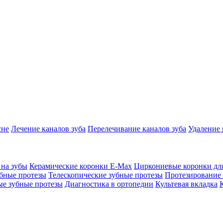
сне
Лечение каналов зуба
Перелечивание каналов зуба
Удаление 
 на зубы
Керамические коронки E-Max
Циркониевые коронки для
бные протезы
Телескопические зубные протезы
Протезирование 
е зубные протезы
Диагностика в ортопедии
Культевая вкладка