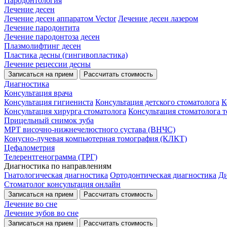
Пародонтология
Лечение десен
Лечение десен аппаратом Vector
Лечение десен лазером
Лечение пародонтита
Лечение пародонтоза десен
Плазмолифтинг десен
Пластика десны (гингивопластика)
Лечение рецессии десны
Записаться на прием
Рассчитать стоимость
Диагностика
Консультация врача
Консультация гигиениста
Консультация детского стоматолога
К
Консультация хирурга стоматолога
Консультация стоматолога т
Прицельный снимок зуба
МРТ височно-нижнечелюстного сустава (ВНЧС)
Конусно-лучевая компьютерная томография (КЛКТ)
Цефалометрия
Телерентгенограмма (ТРГ)
Диагностика по направлениям
Гнатологическая диагностика
Ортодонтическая диагностика
Ди
Стоматолог консультация онлайн
Записаться на прием
Рассчитать стоимость
Лечение во сне
Лечение зубов во сне
Записаться на прием
Рассчитать стоимость