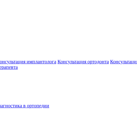
онсультация имплантолога
Консультация ортодонта
Консультаци
ерапевта
агностика в ортопедии