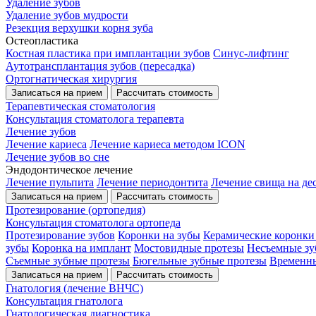
Удаление зубов
Удаление зубов мудрости
Резекция верхушки корня зуба
Остеопластика
Костная пластика при имплантации зубов
Синус-лифтинг
Аутотрансплантация зубов (пересадка)
Ортогнатическая хирургия
Записаться на прием
Рассчитать стоимость
Терапевтическая стоматология
Консультация стоматолога терапевта
Лечение зубов
Лечение кариеса
Лечение кариеса методом ICON
Лечение зубов во сне
Эндодонтическое лечение
Лечение пульпита
Лечение периодонтита
Лечение свища на де
Записаться на прием
Рассчитать стоимость
Протезирование (ортопедия)
Консультация стоматолога ортопеда
Протезирование зубов
Коронки на зубы
Керамические коронки
зубы
Коронка на имплант
Мостовидные протезы
Несъемные зу
Съемные зубные протезы
Бюгельные зубные протезы
Временны
Записаться на прием
Рассчитать стоимость
Гнатология (лечение ВНЧС)
Консультация гнатолога
Гнатологическая диагностика