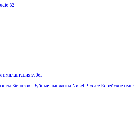
я имплантация зубов
анты Straumann
Зубные импланты Nobel Biocare
Корейские имп