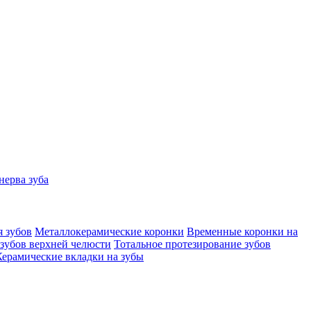
нерва зуба
 зубов
Металлокерамические коронки
Временные коронки на
зубов верхней челюсти
Тотальное протезирование зубов
Керамические вкладки на зубы