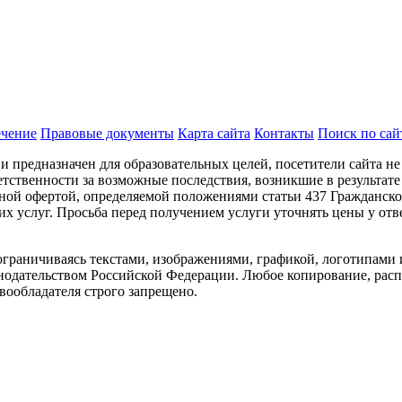
ечение
Правовые документы
Карта сайта
Контакты
Поиск по сай
предназначен для образовательных целей, посетители сайта не
тственности за возможные последствия, возникшие в результате
ной офертой, определяемой положениями статьи 437 Гражданско
их услуг. Просьба перед получением услуги уточнять цены у от
 ограничиваясь текстами, изображениями, графикой, логотипами 
нодательством Российской Федерации. Любое копирование, расп
вообладателя строго запрещено.