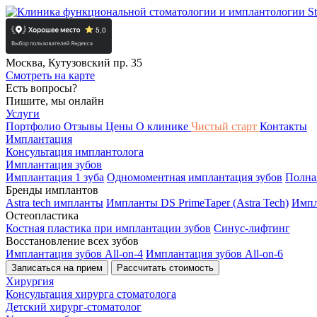
Москва, Кутузовский пр. 35
Смотреть на карте
Есть вопросы?
Пишите, мы онлайн
Услуги
Портфолио
Отзывы
Цены
О клинике
Чистый старт
Контакты
Имплантация
Консультация имплантолога
Имплантация зубов
Имплантация 1 зуба
Одномоментная имплантация зубов
Полна
Бренды имплантов
Astra tech импланты
Импланты DS PrimeTaper (Astra Tech)
Импл
Остеопластика
Костная пластика при имплантации зубов
Синус-лифтинг
Восстановление всех зубов
Имплантация зубов All-on-4
Имплантация зубов All-on-6
Записаться на прием
Рассчитать стоимость
Хирургия
Консультация хирурга стоматолога
Детский хирург-стоматолог