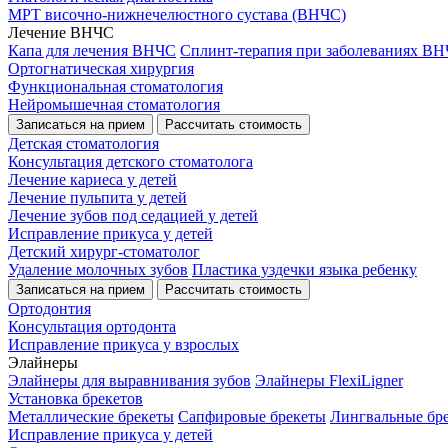
МРТ височно-нижнечелюстного сустава (ВНЧС)
Лечение ВНЧС
Капа для лечения ВНЧС
Сплинт-терапия при заболеваниях В
Ортогнатическая хирургия
Функциональная стоматология
Нейромышечная стоматология
Записаться на прием
Рассчитать стоимость
Детская стоматология
Консультация детского стоматолога
Лечение кариеса у детей
Лечение пульпита у детей
Лечение зубов под седацией у детей
Исправление прикуса у детей
Детский хирург-стоматолог
Удаление молочных зубов
Пластика уздечки языка ребенку
Записаться на прием
Рассчитать стоимость
Ортодонтия
Консультация ортодонта
Исправление прикуса у взрослых
Элайнеры
Элайнеры для выравнивания зубов
Элайнеры FlexiLigner
Установка брекетов
Металлические брекеты
Сапфировые брекеты
Лингвальные бр
Исправление прикуса у детей